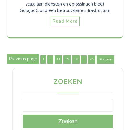
scala aan diensten en oplossingen biedt
Google Cloud een betrouwbare infrastructuur
Read More
Berichten
Previous page
Page
Page
Page
Page
Page
1
…
14
15
16
…
45
Next page
paginering
ZOEKEN
Zoeken