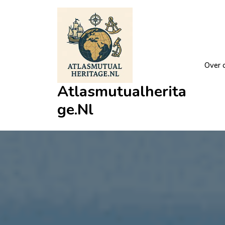
Ga
naar
de
inhoud
Over 
Atlasmutualherita
Ge.nl