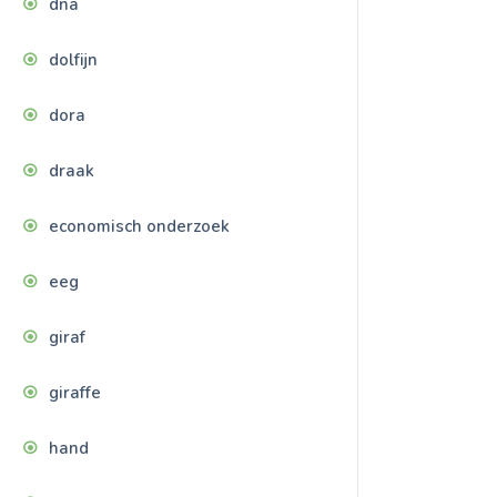
dna
dolfijn
dora
draak
economisch onderzoek
eeg
giraf
giraffe
hand