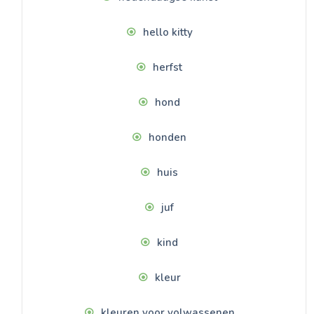
hello kitty
herfst
hond
honden
huis
juf
kind
kleur
kleuren voor volwassenen