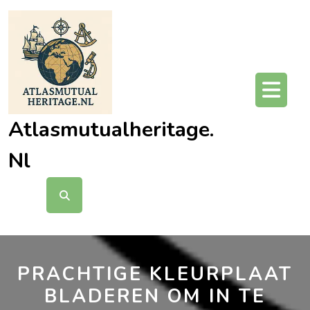
Ga
naar
de
inhoud
O
kn
Atlasmutualheritage.
Nl
PRACHTIGE KLEURPLAAT
BLADEREN OM IN TE