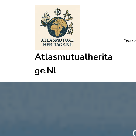
Ga
naar
de
inhoud
Over 
Atlasmutualherita
Ge.nl