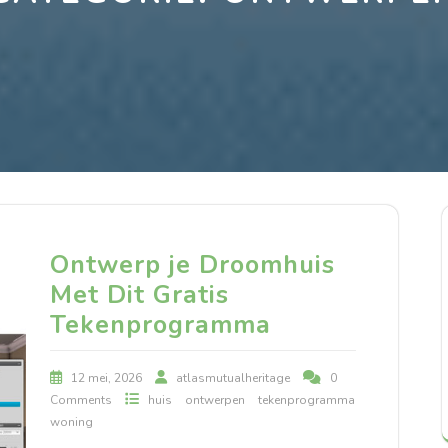
Ontwerp je Droomhuis
Met Dit Gratis
Tekenprogramma
12 mei, 2026
atlasmutualheritage
0
Comments
huis
ontwerpen
tekenprogramma
woning