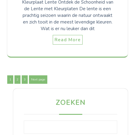
Kleurplaat Lente Ontdek de Schoonheid van
de Lente met Kleurplaten De lente is een
prachtig seizoen waarin de natuur ontwaakt
en zich tooit in de meest levendige kleuren.
Wat is er nu leuker dan dit
Read More
Berichten
Page
Page
Page
1
2
3
Next page
paginering
ZOEKEN