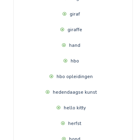
giraf
giraffe
hand
hbo
hbo opleidingen
hedendaagse kunst
hello kitty
herfst
hond