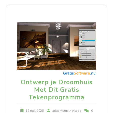
Ontwerp je Droomhuis
Met Dit Gratis
Tekenprogramma
12 mei, 2026
atlasmutualheritage
0