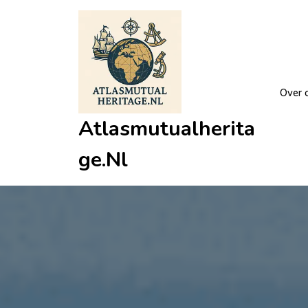
Ga
naar
de
inhoud
Over 
Atlasmutualherita
Ge.nl