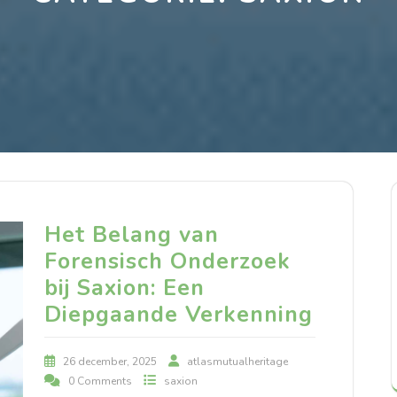
Het Belang van
Forensisch Onderzoek
bij Saxion: Een
Diepgaande Verkenning
26 december, 2025
atlasmutualheritage
0 Comments
saxion