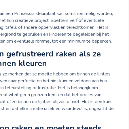
n van een Prinsessia kleurplaat kan soms rommelig worden,
et hun creatieve project. Spetters verf of eventuele
ng, tafels of andere oppervlakken terechtkomen. Het is
grond te gebruiken en kinderen te begeleiden bij het
iften om eventuele rommel tot een minimum te beperken.
 gefrustreerd raken als ze
unnen kleuren
 ze merken dat ze moeite hebben om binnen de lijntjes
reven naar perfectie en het niet kunnen voldoen aan hun
teleurstelling of frustratie. Het is belangrijk om
reativiteit geen grenzen kent en dat het proces van
ht of ze binnen de lijntjes blijven of niet. Het is een kans
st en dat elke creatie uniek en waardevol is, ongeacht de
 op raken en moeten steeds