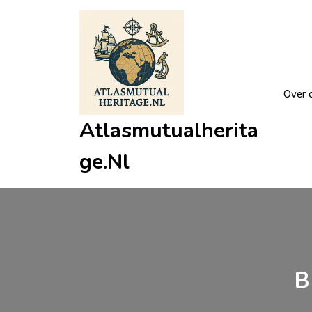
Ga
naar
de
inhoud
Over 
Atlasmutualherita
Ge.nl
B