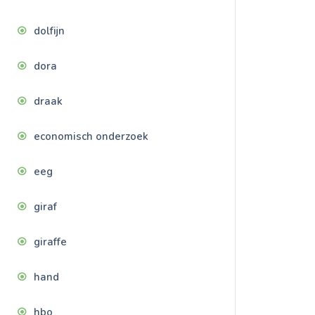
dolfijn
dora
draak
economisch onderzoek
eeg
giraf
giraffe
hand
hbo