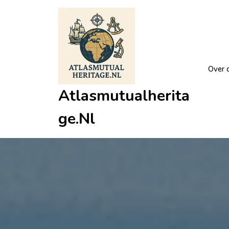
Ga
naar
de
inhoud
Over 
Atlasmutualherita
Ge.nl