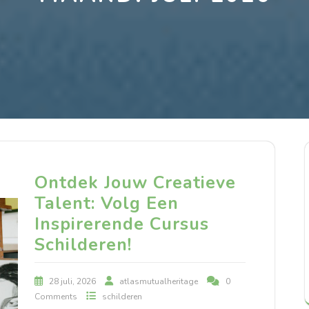
Ontdek Jouw Creatieve
Talent: Volg Een
Inspirerende Cursus
Schilderen!
28 juli, 2026
atlasmutualheritage
0
Comments
schilderen