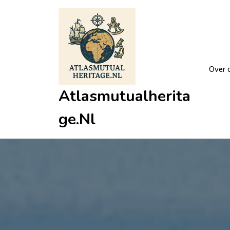
Ga
naar
de
inhoud
Over 
Atlasmutualherita
Ge.nl