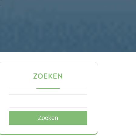
E
ZOEKEN
Zoeken