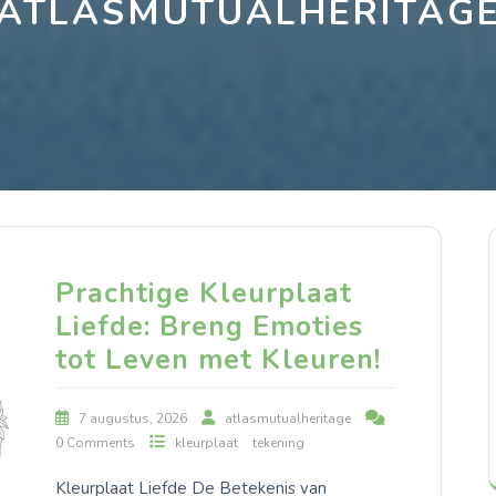
ATLASMUTUALHERITAG
Prachtige Kleurplaat
Liefde: Breng Emoties
tot Leven met Kleuren!
7 augustus, 2026
atlasmutualheritage
0 Comments
kleurplaat
tekening
Kleurplaat Liefde De Betekenis van