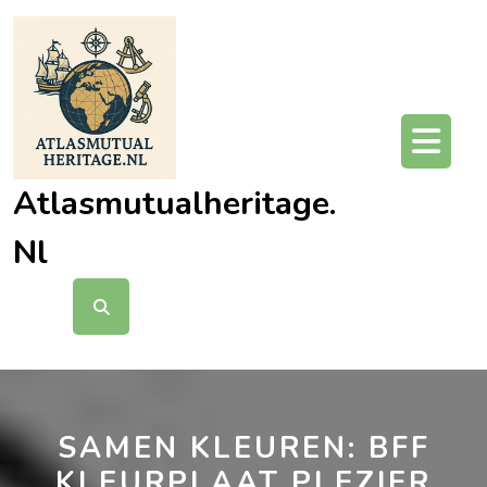
Ga
naar
de
inhoud
O
kn
Atlasmutualheritage.
Nl
SAMEN KLEUREN: BFF
KLEURPLAAT PLEZIER