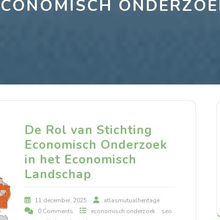
ECONOMISCH ONDERZOE
De Rol van Stichting
Economisch Onderzoek
in het Economisch
Landschap
11 december, 2025
atlasmutualheritage
0 Comments
economisch onderzoek
seo