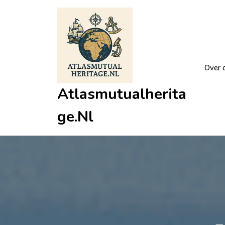
Ga
naar
de
inhoud
Over 
Atlasmutualherita
Ge.nl