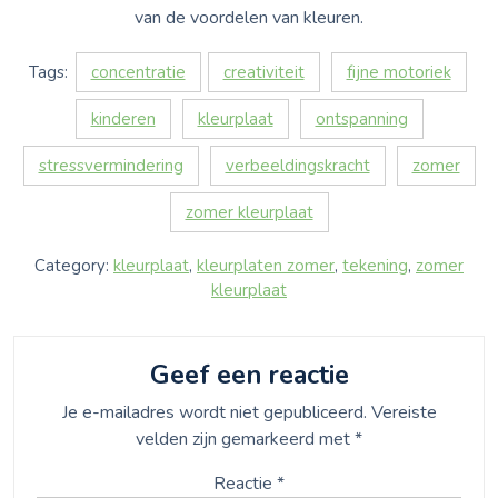
van de voordelen van kleuren.
Tags:
concentratie
creativiteit
fijne motoriek
kinderen
kleurplaat
ontspanning
stressvermindering
verbeeldingskracht
zomer
zomer kleurplaat
Category:
kleurplaat
,
kleurplaten zomer
,
tekening
,
zomer
kleurplaat
Geef een reactie
Je e-mailadres wordt niet gepubliceerd.
Vereiste
velden zijn gemarkeerd met
*
Reactie
*