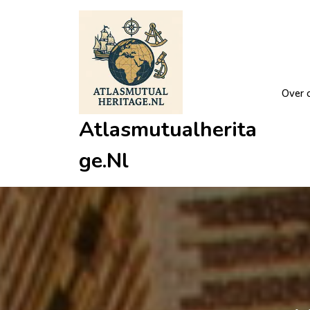
Ga
naar
de
inhoud
Over 
Atlasmutualherita
Ge.nl