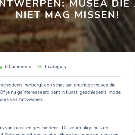
NTWERPEN: MUSEA DIE 
NIET MAG MISSEN!
0 Comments
1 category
eschiedenis, herbergt een schat aan prachtige musea die
Of je nu geïnteresseerd bent in kunst, geschiedenis, mode
 musea van Antwerpen.
rs van kunst en geschiedenis. Dit voormalige huis en