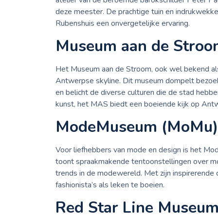
atelier van de beroemde barokschilder Peter Pa
deze meester. De prachtige tuin en indrukwekke
Rubenshuis een onvergetelijke ervaring.
Museum aan de Stroo
Het Museum aan de Stroom, ook wel bekend als 
Antwerpse skyline. Dit museum dompelt bezoek
en belicht de diverse culturen die de stad he
kunst, het MAS biedt een boeiende kijk op Antw
ModeMuseum (MoMu)
Voor liefhebbers van mode en design is het M
toont spraakmakende tentoonstellingen over mo
trends in de modewereld. Met zijn inspirerende
fashionista’s als leken te boeien.
Red Star Line Museu