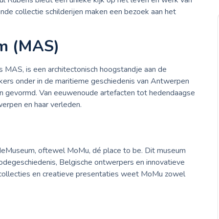
ul Rubens biedt een unieke kijk op het leven en werk van
nde collectie schilderijen maken een bezoek aan het
m (MAS)
MAS, is een architectonisch hoogstandje aan de
ers onder in de maritieme geschiedenis van Antwerpen
bben gevormd. Van eeuwenoude artefacten tot hedendaagse
erpen en haar verleden.
odeMuseum, oftewel MoMu, dé place to be. Dit museum
degeschiedenis, Belgische ontwerpers en innovatieve
 collecties en creatieve presentaties weet MoMu zowel
m