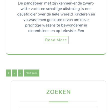
De pandabeer, met zijn kenmerkende zwart-
witte vacht en schattige uitstraling, is een
geliefd dier over de hele wereld. Kinderen en
volwassenen genieten ervan om deze
prachtige wezens te bewonderen in
dierentuinen en op televisie. Een
Read More
Berichten
Page
Page
Page
1
2
3
Next page
paginering
ZOEKEN