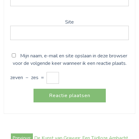
Site
Mijn naam, e-mail en site opslaan in deze browser
voor de volgende keer wanneer ik een reactie plaats.
zeven
−
zes
=
Bericht
Previous:
De Kunst van Gravure: Een Tijdloze Ambacht