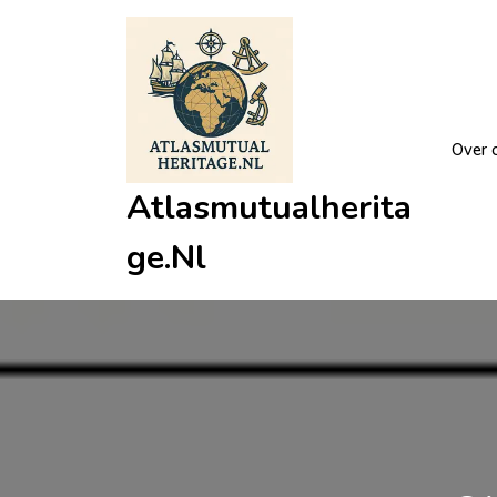
Ga
naar
de
inhoud
Over 
Atlasmutualherita
Ge.nl