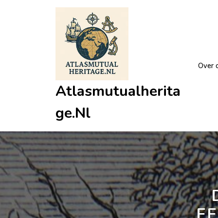
Ga
naar
de
inhoud
Over 
Atlasmutualherita
Ge.nl
E