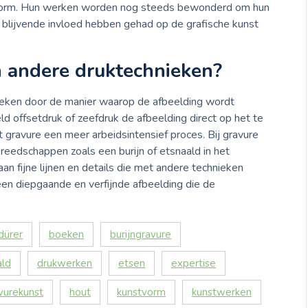
stvorm. Hun werken worden nog steeds bewonderd om hun
en blijvende invloed hebben gehad op de grafische kunst
n andere druktechnieken?
ieken door de manier waarop de afbeelding wordt
ld offsetdruk of zeefdruk de afbeelding direct op het te
 gravure een meer arbeidsintensief proces. Bij gravure
eedschappen zoals een burijn of etsnaald in het
n fijne lijnen en details die met andere technieken
 een diepgaande en verfijnde afbeelding die de
dürer
boeken
burijngravure
ald
drukwerken
etsen
expertise
vurekunst
hout
kunstvorm
kunstwerken