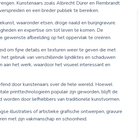
brengen. Kunstenaars zoals Albrecht Dürer en Rembrandt
erspreiden en een breder publiek te bereiken.
rekunst, waaronder etsen, droge naald en burijngravure.
digheden en expertise om tot leven te komen. De
 gewenste afbeelding op het oppervlak te creëren.
eid om fijne details en texturen weer te geven die met
r het gebruik van verschillende lijndiktes en schaduwen
 aan het werk, waardoor het visueel interessant en
fend door kunstenaars over de hele wereld. Hoewel
ale printtechnologieën populair zijn geworden, blijft de
d worden door liefhebbers van traditionele kunstvormen.
se illustraties of artistieke grafische ontwerpen, gravure
ineren met zijn vakmanschap en schoonheid.