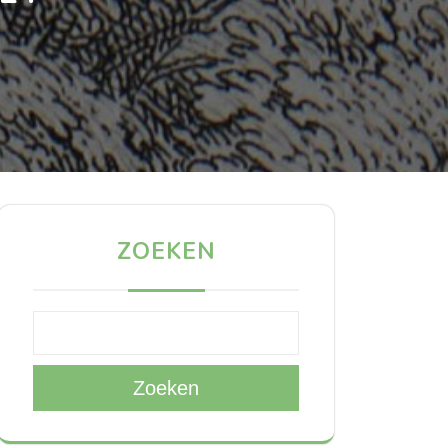
D
ZOEKEN
Zoeken