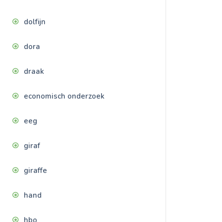
dolfijn
dora
draak
economisch onderzoek
eeg
giraf
giraffe
hand
hbo