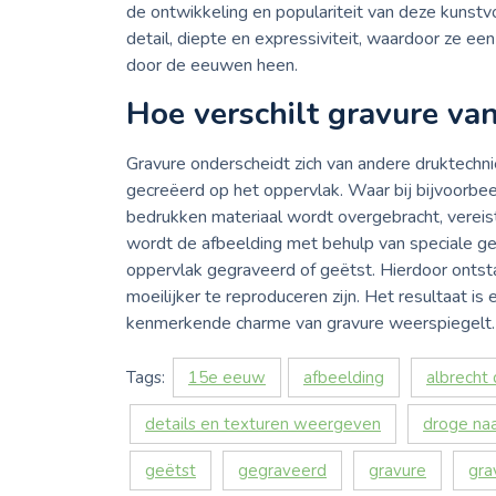
de ontwikkeling en populariteit van deze kun
detail, diepte en expressiviteit, waardoor ze e
door de eeuwen heen.
Hoe verschilt gravure va
Gravure onderscheidt zich van andere druktechn
gecreëerd op het oppervlak. Waar bij bijvoorbee
bedrukken materiaal wordt overgebracht, vereist
wordt de afbeelding met behulp van speciale ger
oppervlak gegraveerd of geëtst. Hierdoor ontstaa
moeilijker te reproduceren zijn. Het resultaat is
kenmerkende charme van gravure weerspiegelt.
Tags:
15e eeuw
afbeelding
albrecht 
details en texturen weergeven
droge na
geëtst
gegraveerd
gravure
gra