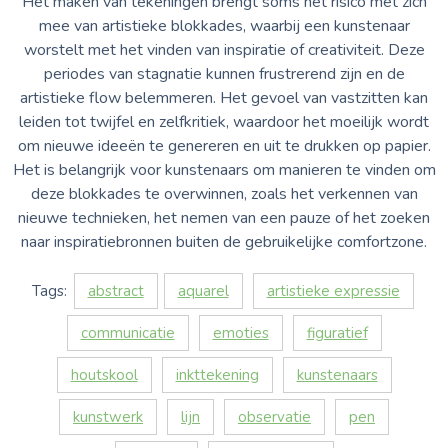
Het maken van tekeningen brengt soms het risico met zich
mee van artistieke blokkades, waarbij een kunstenaar
worstelt met het vinden van inspiratie of creativiteit. Deze
periodes van stagnatie kunnen frustrerend zijn en de
artistieke flow belemmeren. Het gevoel van vastzitten kan
leiden tot twijfel en zelfkritiek, waardoor het moeilijk wordt
om nieuwe ideeën te genereren en uit te drukken op papier.
Het is belangrijk voor kunstenaars om manieren te vinden om
deze blokkades te overwinnen, zoals het verkennen van
nieuwe technieken, het nemen van een pauze of het zoeken
naar inspiratiebronnen buiten de gebruikelijke comfortzone.
Tags:
abstract
aquarel
artistieke expressie
communicatie
emoties
figuratief
houtskool
inkttekening
kunstenaars
kunstwerk
lijn
observatie
pen