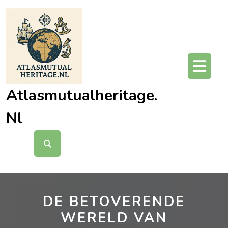
Ga
naar
de
inhoud
O
kn
Atlasmutualheritage.
Nl
DE BETOVERENDE
WERELD VAN