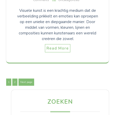
Visuele kunst is een krachtig medium dat de
verbeelding prikkelt en emoties kan oproepen
op een unieke en diepgaande manier. Door
middel van vormen, kleuren, lijnen en
composities kunnen kunstenaars een wereld
creëren die zowel
Read More
Berichten
Page
Page
1
2
Next page
paginering
ZOEKEN