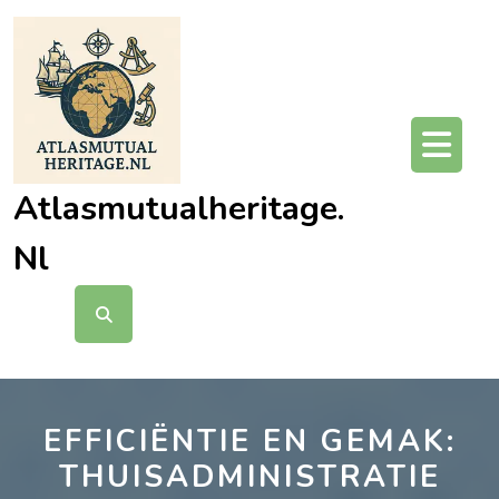
Ga
naar
de
inhoud
O
kn
Atlasmutualheritage.
Nl
EFFICIËNTIE EN GEMAK:
THUISADMINISTRATIE