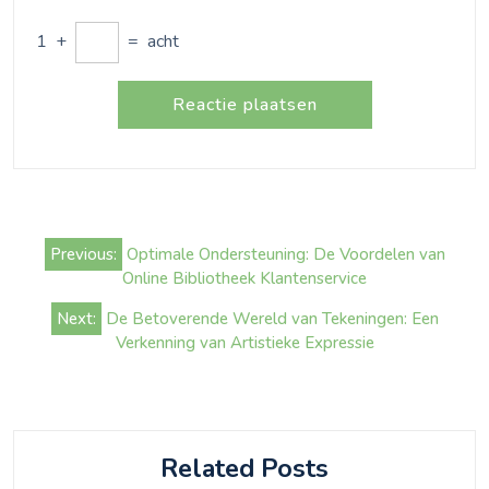
1
+
=
acht
Bericht
Previous:
Optimale Ondersteuning: De Voordelen van
navigatie
Online Bibliotheek Klantenservice
Next:
De Betoverende Wereld van Tekeningen: Een
Verkenning van Artistieke Expressie
Related Posts