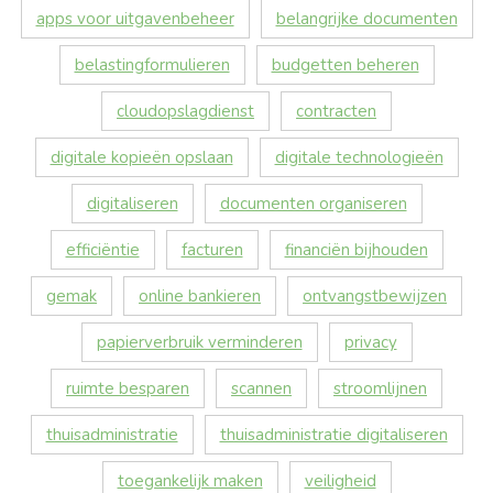
apps voor uitgavenbeheer
belangrijke documenten
belastingformulieren
budgetten beheren
cloudopslagdienst
contracten
digitale kopieën opslaan
digitale technologieën
digitaliseren
documenten organiseren
efficiëntie
facturen
financiën bijhouden
gemak
online bankieren
ontvangstbewijzen
papierverbruik verminderen
privacy
ruimte besparen
scannen
stroomlijnen
thuisadministratie
thuisadministratie digitaliseren
toegankelijk maken
veiligheid