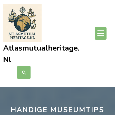
Ga
naar
de
inhoud
O
kn
Atlasmutualheritage.
Nl
HANDIGE MUSEUMTIPS