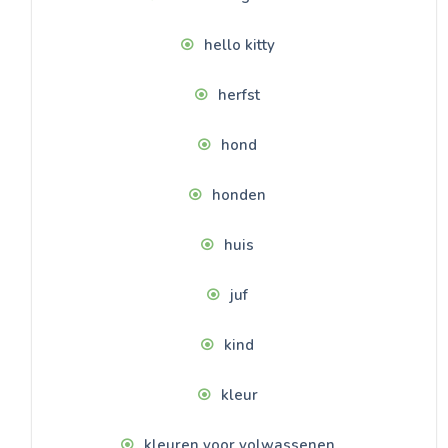
hello kitty
herfst
hond
honden
huis
juf
kind
kleur
kleuren voor volwassenen