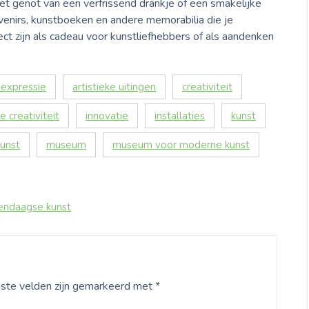
et genot van een verfrissend drankje of een smakelijke
venirs, kunstboeken en andere memorabilia die je
t zijn als cadeau voor kunstliefhebbers of als aandenken
e expressie
artistieke uitingen
creativiteit
 creativiteit
innovatie
installaties
kunst
unst
museum
museum voor moderne kunst
ndaagse kunst
iste velden zijn gemarkeerd met
*