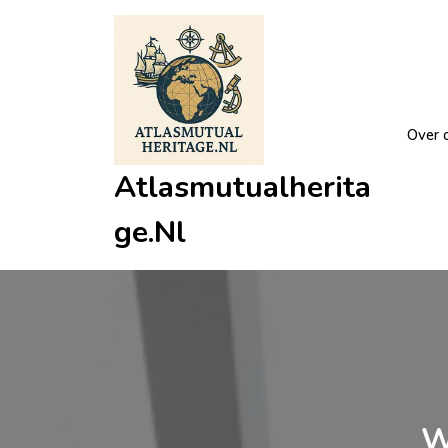
Ga
naar
de
inhoud
Over 
Atlasmutualherita
Ge.nl
W