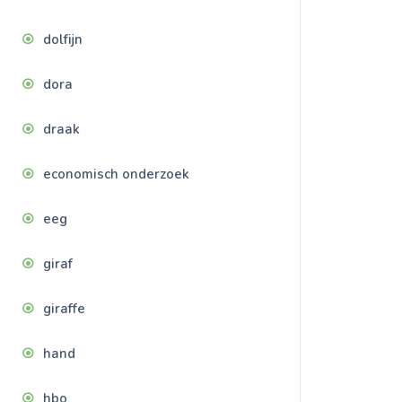
dolfijn
dora
draak
economisch onderzoek
eeg
giraf
giraffe
hand
hbo