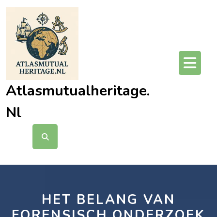
Ga
naar
de
inhoud
O
kn
Atlasmutualheritage.
Nl
HET BELANG VAN
FORENSISCH ONDERZOEK