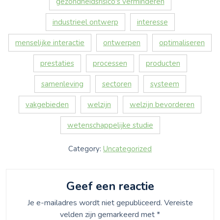
gezondheidsrisico's verminderen
industrieel ontwerp
interesse
menselijke interactie
ontwerpen
optimaliseren
prestaties
processen
producten
samenleving
sectoren
systeem
vakgebieden
welzijn
welzijn bevorderen
wetenschappelijke studie
Category:
Uncategorized
Geef een reactie
Je e-mailadres wordt niet gepubliceerd.
Vereiste
velden zijn gemarkeerd met
*