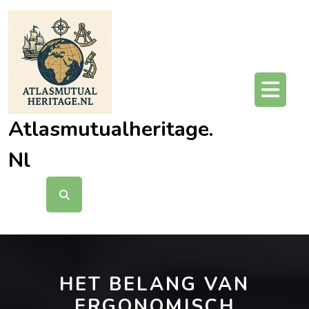
Ga
naar
de
inhoud
O
kn
Atlasmutualheritage.
Nl
HET BELANG VAN
ERGONOMISCH