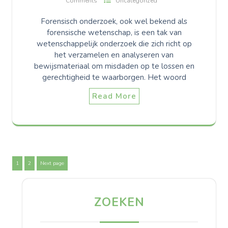
Comments
Uncategorized
Forensisch onderzoek, ook wel bekend als
forensische wetenschap, is een tak van
wetenschappelijk onderzoek die zich richt op
het verzamelen en analyseren van
bewijsmateriaal om misdaden op te lossen en
gerechtigheid te waarborgen. Het woord
Read More
Berichten
Page
Page
1
2
Next page
paginering
ZOEKEN