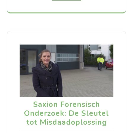
Saxion Forensisch
Onderzoek: De Sleutel
tot Misdaadoplossing