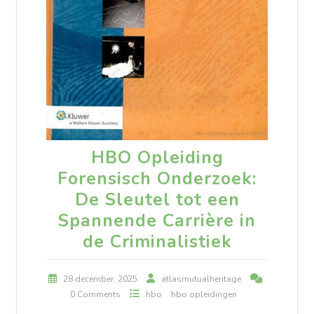
HBO Opleiding
Forensisch Onderzoek:
De Sleutel tot een
Spannende Carrière in
de Criminalistiek
28 december, 2025
atlasmutualheritage
0 Comments
hbo
hbo opleidingen