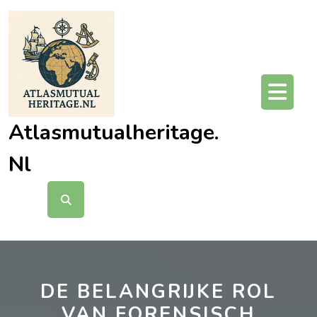
Ga
naar
de
inhoud
O
kn
Atlasmutualheritage.
Nl
DE BELANGRIJKE ROL
VAN FORENSISCH