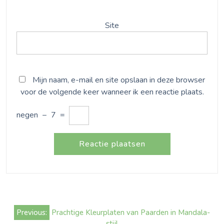
Site
Mijn naam, e-mail en site opslaan in deze browser
voor de volgende keer wanneer ik een reactie plaats.
negen
−
7
=
Bericht
Previous:
Prachtige Kleurplaten van Paarden in Mandala-
navigatie
stijl