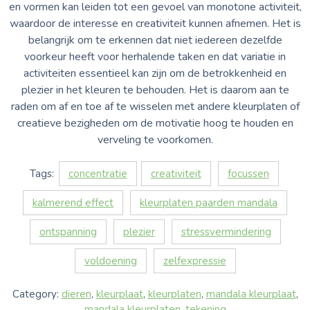
en vormen kan leiden tot een gevoel van monotone activiteit,
waardoor de interesse en creativiteit kunnen afnemen. Het is
belangrijk om te erkennen dat niet iedereen dezelfde
voorkeur heeft voor herhalende taken en dat variatie in
activiteiten essentieel kan zijn om de betrokkenheid en
plezier in het kleuren te behouden. Het is daarom aan te
raden om af en toe af te wisselen met andere kleurplaten of
creatieve bezigheden om de motivatie hoog te houden en
verveling te voorkomen.
Tags:
concentratie
creativiteit
focussen
kalmerend effect
kleurplaten paarden mandala
ontspanning
plezier
stressvermindering
voldoening
zelfexpressie
Category:
dieren
,
kleurplaat
,
kleurplaten
,
mandala kleurplaat
,
mandala kleurplaten
,
tekening