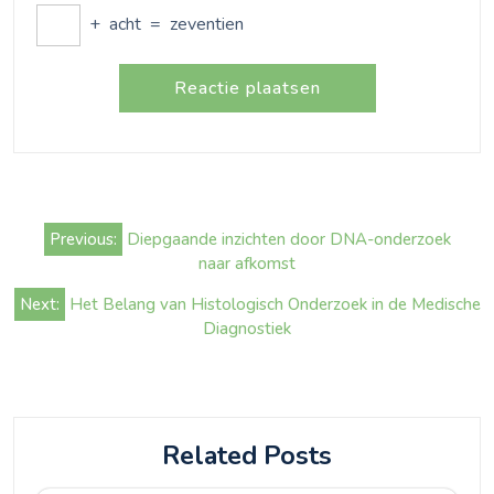
+
acht
=
zeventien
Bericht
Previous:
Diepgaande inzichten door DNA-onderzoek
navigatie
naar afkomst
Next:
Het Belang van Histologisch Onderzoek in de Medische
Diagnostiek
Related Posts