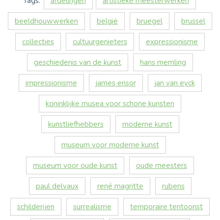
Tags:
afdelingen
artistieke meesterwerken
beeldhouwwerken
belgië
bruegel
brussel
collecties
cultuurgenieters
expressionisme
geschiedenis van de kunst
hans memling
impressionisme
james ensor
jan van eyck
koninklijke musea voor schone kunsten
kunstliefhebbers
moderne kunst
museum voor moderne kunst
museum voor oude kunst
oude meesters
paul delvaux
rené magritte
rubens
schilderijen
surrealisme
temporaire tentoonst