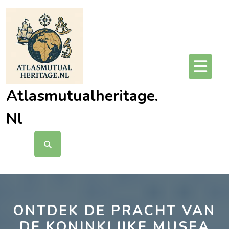
Ga
naar
de
inhoud
O
kn
Atlasmutualheritage.
Nl
ONTDEK DE PRACHT VAN
DE KONINKLIJKE MUSEA