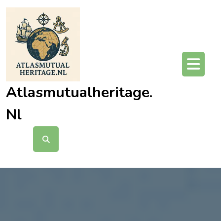
Ga
naar
de
inhoud
O
kn
Atlasmutualheritage.
Nl