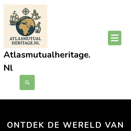
Ga
naar
de
inhoud
O
kn
Atlasmutualheritage.
Nl
ONTDEK DE WERELD VAN