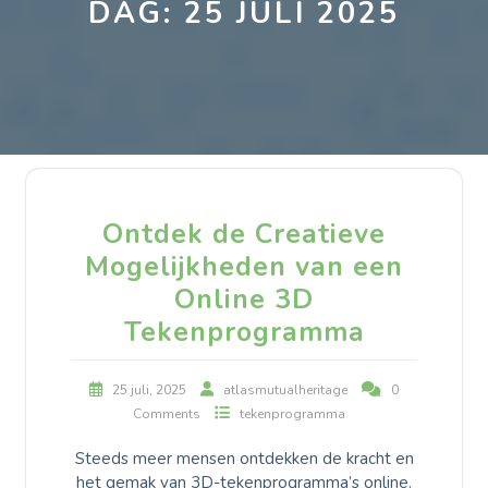
DAG:
25 JULI 2025
Ontdek de Creatieve
Mogelijkheden van een
Online 3D
Tekenprogramma
25 juli, 2025
atlasmutualheritage
0
Comments
tekenprogramma
Steeds meer mensen ontdekken de kracht en
het gemak van 3D-tekenprogramma’s online.