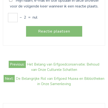
Mijn naam, e-mail en site opslaan in deze browser
voor de volgende keer wanneer ik een reactie plaats.
−
2
=
nul
Bericht
Previous:
Het Belang van Erfgoedconservatie: Behoud
navigatie
van Onze Culturele Schatten
Next:
De Belangrijke Rol van Erfgoed Musea en Bibliotheken
in Onze Samenleving