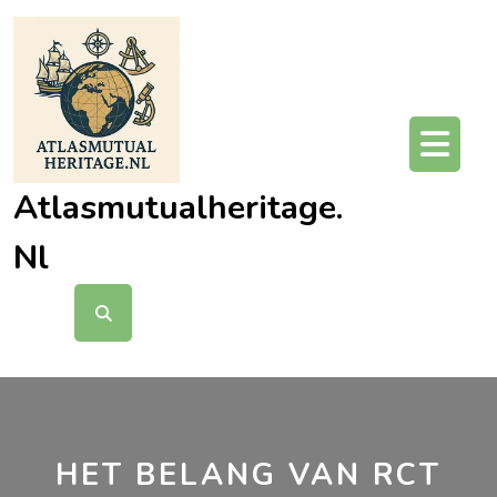
Ga
naar
de
inhoud
O
kn
Atlasmutualheritage.
Nl
HET BELANG VAN RCT