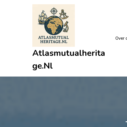
Ga
naar
de
inhoud
Over 
Atlasmutualherita
Ge.nl