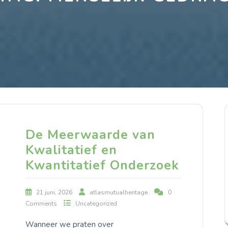
De Meerwaarde van
Kwalitatief en
Kwantitatief Onderzoek
21 juni, 2026
atlasmutualheritage
0
Comments
Uncategorized
Wanneer we praten over