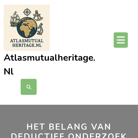
Ga
naar
de
inhoud
O
kn
Atlasmutualheritage.
Nl
HET BELANG VAN
DEDUCTIEF ONDERZOEK