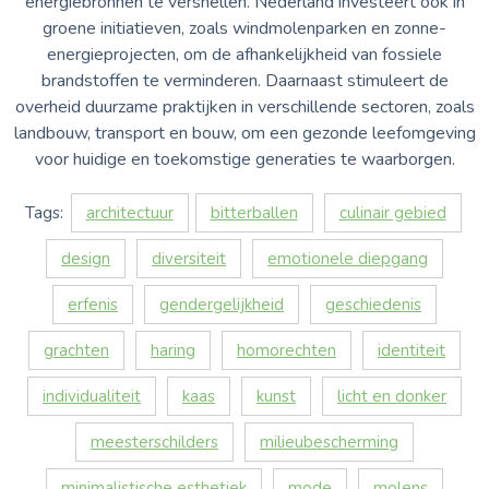
energiebronnen te versnellen. Nederland investeert ook in
groene initiatieven, zoals windmolenparken en zonne-
energieprojecten, om de afhankelijkheid van fossiele
brandstoffen te verminderen. Daarnaast stimuleert de
overheid duurzame praktijken in verschillende sectoren, zoals
landbouw, transport en bouw, om een gezonde leefomgeving
voor huidige en toekomstige generaties te waarborgen.
Tags:
architectuur
bitterballen
culinair gebied
design
diversiteit
emotionele diepgang
erfenis
gendergelijkheid
geschiedenis
grachten
haring
homorechten
identiteit
individualiteit
kaas
kunst
licht en donker
meesterschilders
milieubescherming
minimalistische esthetiek
mode
molens