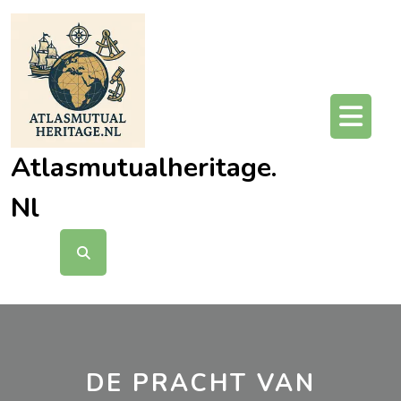
Ga
naar
de
inhoud
O
kn
Atlasmutualheritage.
Nl
DE PRACHT VAN