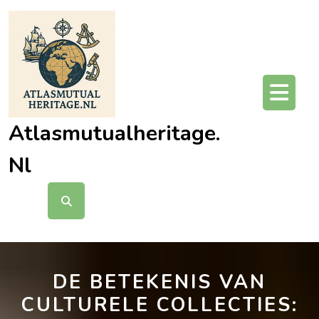
Ga
naar
de
inhoud
O
kn
Atlasmutualheritage.
Nl
DE BETEKENIS VAN
CULTURELE COLLECTIES: