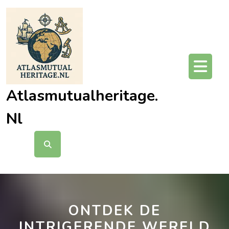
Ga
naar
de
inhoud
O
kn
Atlasmutualheritage.
Nl
ONTDEK DE
INTRIGERENDE WERELD