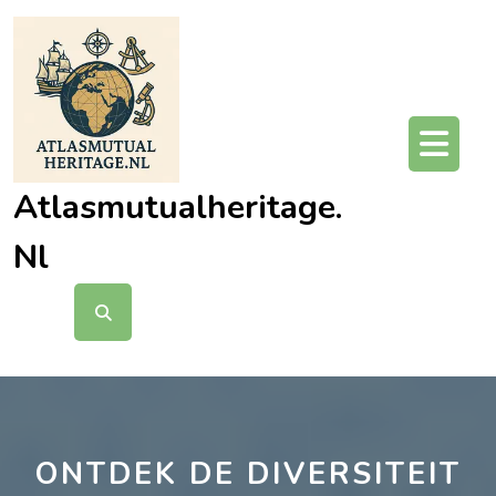
Ga
naar
de
inhoud
O
kn
Atlasmutualheritage.
Nl
ONTDEK DE DIVERSITEIT