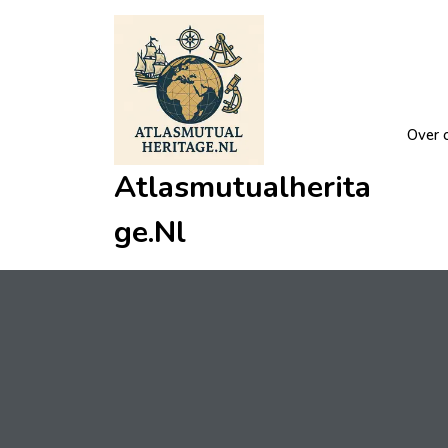
Ga
naar
de
inhoud
Over 
Atlasmutualherita
Ge.nl