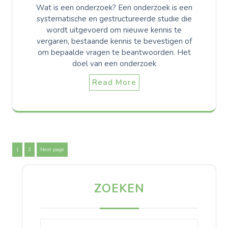
Wat is een onderzoek? Een onderzoek is een
systematische en gestructureerde studie die
wordt uitgevoerd om nieuwe kennis te
vergaren, bestaande kennis te bevestigen of
om bepaalde vragen te beantwoorden. Het
doel van een onderzoek
Read More
Berichten
Page
Page
1
2
Next page
paginering
ZOEKEN