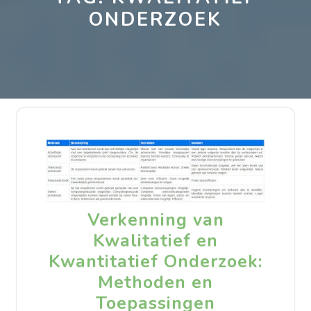
ONDERZOEK
Verkenning van
Kwalitatief en
Kwantitatief Onderzoek:
Methoden en
Toepassingen