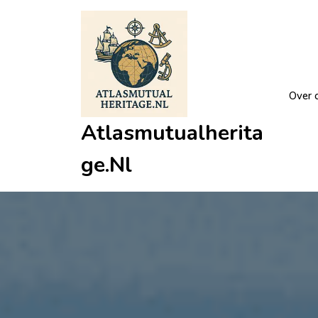
Ga
naar
de
inhoud
Over 
Atlasmutualherita
Ge.nl