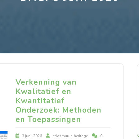
Verkenning van
Kwalitatief en
Kwantitatief
Onderzoek: Methoden
en Toepassingen
3 juni, 2026
atlasmutualheritage
0