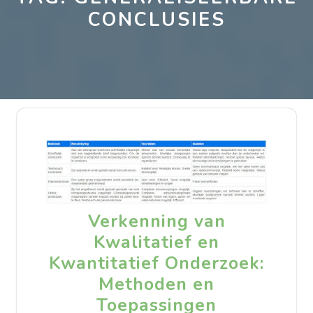
CONCLUSIES
Verkenning van
Kwalitatief en
Kwantitatief Onderzoek:
Methoden en
Toepassingen