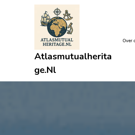
Ga
naar
de
inhoud
Over 
Atlasmutualherita
Ge.nl