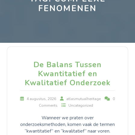
FENOMENEN
De Balans Tussen
Kwantitatief en
Kwalitatief Onderzoek
4 augustus, 2026
atlasmutualheritage
0
Comments
Uncategorized
Wanneer we praten over
onderzoeksmethoden, komen vaak de termen
“kwantitatief” en “kwalitatief” naar voren.